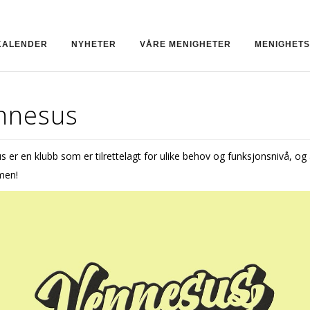
KALENDER
NYHETER
VÅRE MENIGHETER
MENIGHET
nnesus
 er en klubb som er tilrettelagt for ulike behov og funksjonsnivå, og a
men!