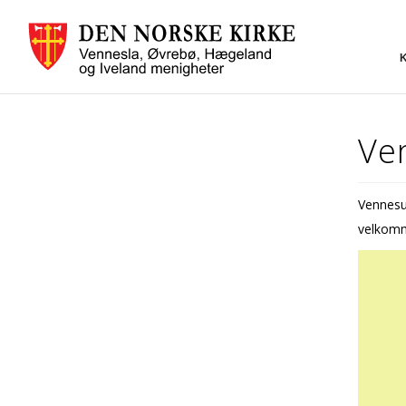
Ve
Vennesus
velkom