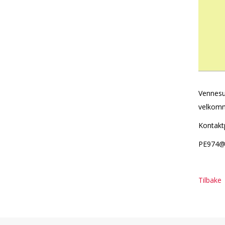
Vennesus
velkom
Kontakt
PE974@k
Tilbake