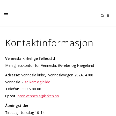
KALENDER
Kontaktinformasjon
NYHETER
VÅRE MENIGHETER
Vennesla kirkelige fellesråd
MENIGHETSBLADET
Menighetskontor for Vennesla, Øvrebø og Hægeland
PÅMELDING
Adresse:
Vennesla kirke, Venneslavegen 282A, 4700
Vennesla -
se kart og bilde
KONTAKT OSS
Telefon:
38 15 00 80
Epost:
post.vennesla@kirken.no
Åpningstider:
Tirsdag - torsdag 10-14