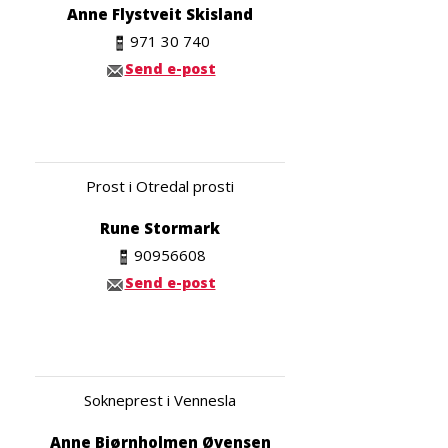
Anne Flystveit Skisland
971 30 740
Send e-post
Prost i Otredal prosti
Rune Stormark
90956608
Send e-post
Sokneprest i Vennesla
Anne Bjørnholmen Øvensen