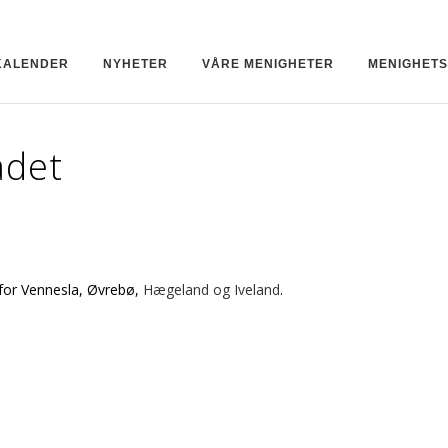
KALENDER
NYHETER
VÅRE MENIGHETER
MENIGHET
adet
 for Vennesla, Øvrebø,
Hægeland og Iveland
.