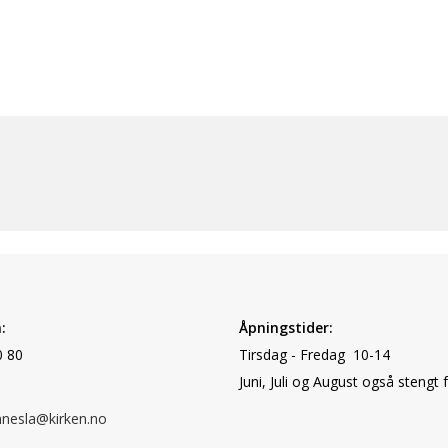
:
Åpningstider:
0 80
Tirsdag - Fredag 10-14
Juni, Juli og August også stengt 
nnesla@kirken.no