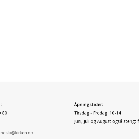
:
Åpningstider:
0 80
Tirsdag - Fredag 10-14
Juni, Juli og August også stengt 
nnesla@kirken.no