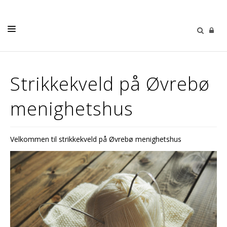
KALENDER
Strikkekveld på Øvrebø
NYHETER
menighetshus
VÅRE MENIGHETER
MENIGHETSBLADET
Velkommen til strikkekveld på Øvrebø menighetshus
PÅMELDING
KONTAKT OSS