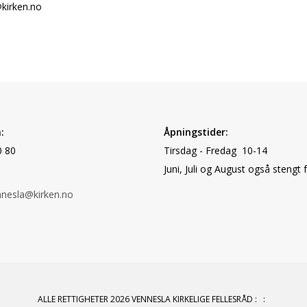
irken.no
:
Åpningstider:
0 80
Tirsdag - Fredag 10-14
Juni, Juli og August også stengt 
nnesla@kirken.no
ALLE RETTIGHETER 2026 VENNESLA KIRKELIGE FELLESRÅD
:
: