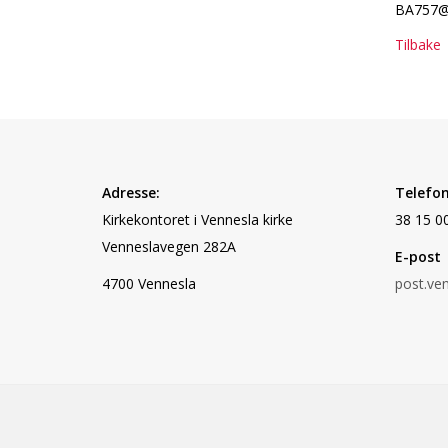
BA757@k
Tilbake
Adresse:
Telefon
Kirkekontoret i Vennesla kirke
38 15 0
Vennesla
vegen 282A
E-post
4700 Vennesla
post.ve